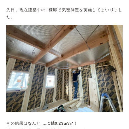
先日、現在建築中のO様邸で気密測定を実施してまいりまし
た。
その結果はなんと……
C値0.23㎠/㎡
！