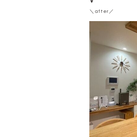
▼
＼after／