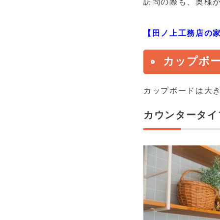
訪問の際も、奥様
【田ノ上工務店の
カップボ
カップボードは大き
カウンタータイ